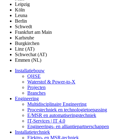
Leipzig
Köln
Leuna
Berlin
Schwedt
Frankfurt am Main
Karlsruhe
Burgkirchen
Linz (AT)
Schwechat (AT)
Emmen (NL)
Installatiebouw
QHSE
Waterstof & Power-to-X
Projecten
Branches
Engineering
Multidisciplinaire Engineering
Procestechniek en technologietoepassing
E/MSR en automatiseringstechniek
IT-Services | IT 4.0
Engineerings- en alliantiepartnerschappen
Installatietechniek
Elektro- en MSR-techniek