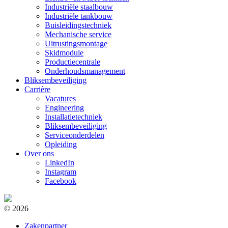
Industriële staalbouw
Industriële tankbouw
Buisleidingstechniek
Mechanische service
Uitrustingsmontage
Skidmodule
Productiecentrale
Onderhoudsmanagement
Bliksembeveiliging
Carrière
Vacatures
Engineering
Installatietechniek
Bliksembeveiliging
Serviceonderdelen
Opleiding
Over ons
LinkedIn
Instagram
Facebook
© 2026
Zakenpartner