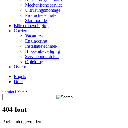
Mechanische service
Uitrustingsmontage
Productiecentrale
Skidmodule
Bliksembeveiliging
Carrière
Vacatures
Engineering
Installatietechniek
Bliksembeveiliging
Serviceonderdelen
Opleiding
Over ons
Engels
Duits
Contact
Zoals
404-fout
Pagina niet gevonden.