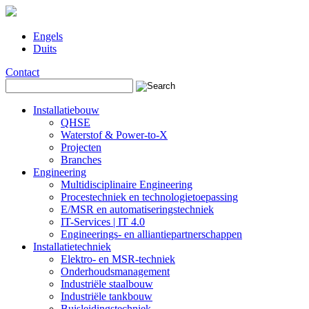
Engels
Duits
Contact
Installatiebouw
QHSE
Waterstof & Power-to-X
Projecten
Branches
Engineering
Multidisciplinaire Engineering
Procestechniek en technologietoepassing
E/MSR en automatiseringstechniek
IT-Services | IT 4.0
Engineerings- en alliantiepartnerschappen
Installatietechniek
Elektro- en MSR-techniek
Onderhoudsmanagement
Industriële staalbouw
Industriële tankbouw
Buisleidingstechniek