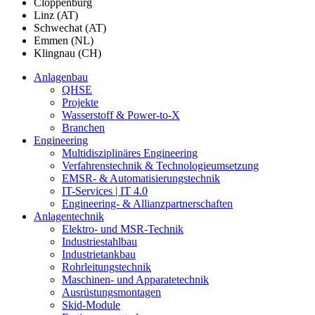
Cloppenburg
Linz (AT)
Schwechat (AT)
Emmen (NL)
Klingnau (CH)
Anlagenbau
QHSE
Projekte
Wasserstoff & Power-to-X
Branchen
Engineering
Multidisziplinäres Engineering
Verfahrenstechnik & Technologieumsetzung
EMSR- & Automatisierungstechnik
IT-Services | IT 4.0
Engineering- & Allianzpartnerschaften
Anlagentechnik
Elektro- und MSR-Technik
Industriestahlbau
Industrietankbau
Rohrleitungstechnik
Maschinen- und Apparatetechnik
Ausrüstungsmontagen
Skid-Module