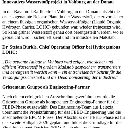
Innovatives Wasserstoffprojekt in Vohburg an der Donau
In der Bayernoil-Raffinerie in Vohburg an der Donau entsteht die
erste sogenannte Release Plant, in der Wasserstoff, der zuvor sicher
an einem flüssigen organischen Wasserstoffträger (Liquid Organic
Hydrogen Carrier, LOHC) gebunden war, wieder freigesetzt wird.
So kann grüner Wasserstoff genau dort bereitgestellt werden, wo er
gebraucht wird – sicher, effizient und im industriellen Maßstab.
Dr. Stefan Bürkle, Chief Operating Officer bei Hydrogenious
LOHC:
„Die geplante Anlage in Vohburg wird zeigen, wie sicher und
effizient Wasserstoff in großem Maßstab gespeichert, transportiert
und bereitgestellt werden kann – ein entscheidender Schritt für die
Versorgungssicherheit und die Dekarbonisierung der Industrie.“
Griesemann Gruppe als Engineering-Partner
Nach einem erfolgreichen Ausschreibungsverfahren wurde die
Griesemann Gruppe als kompetenter Engineering-Partner für die
FEED-Phase ausgewählt. Das Engineering-Team aus Leipzig
übernimmt die Projektführung für das FEED-Engineering und die
anschließende EPCM-Phase. Der Abschluss der FEED-Phase ist für
das zweite Halbjahr 2026 geplant und bildet die Grundlage für die
Final Investment Decision (FID). Nach einer positiven