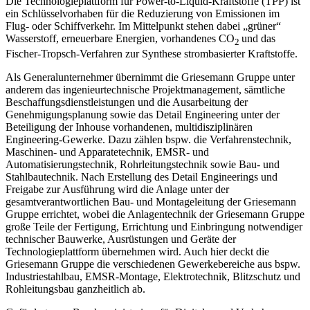
Die Technologieplattform für Power-to-Liquid-Kraftstoffe (TPP) ist
ein Schlüsselvorhaben für die Reduzierung von Emissionen im
Flug- oder Schiffverkehr. Im Mittelpunkt stehen dabei „grüner“
Wasserstoff, erneuerbare Energien, vorhandenes CO
und das
2
Fischer-Tropsch-Verfahren zur Synthese strombasierter Kraftstoffe.
Als Generalunternehmer übernimmt die Griesemann Gruppe unter
anderem das ingenieurtechnische Projektmanagement, sämtliche
Beschaffungsdienstleistungen und die Ausarbeitung der
Genehmigungsplanung sowie das Detail Engineering unter der
Beteiligung der Inhouse vorhandenen, multidisziplinären
Engineering-Gewerke. Dazu zählen bspw. die Verfahrenstechnik,
Maschinen- und Apparatetechnik, EMSR- und
Automatisierungstechnik, Rohrleitungstechnik sowie Bau- und
Stahlbautechnik. Nach Erstellung des Detail Engineerings und
Freigabe zur Ausführung wird die Anlage unter der
gesamtverantwortlichen Bau- und Montageleitung der Griesemann
Gruppe errichtet, wobei die Anlagentechnik der Griesemann Gruppe
große Teile der Fertigung, Errichtung und Einbringung notwendiger
technischer Bauwerke, Ausrüstungen und Geräte der
Technologieplattform übernehmen wird. Auch hier deckt die
Griesemann Gruppe die verschiedenen Gewerkebereiche aus bspw.
Industriestahlbau, EMSR-Montage, Elektrotechnik, Blitzschutz und
Rohleitungsbau ganzheitlich ab.