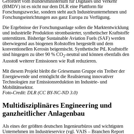
Gefördert vom Bundesministerium für Digitales und Verkehr
(BMDV) ist es nicht nur dem DLR eine Plattform für
Forschungszwecke, sondern steht auch Industrieunternehmen und
Forschungseinrichtungen aus ganz Europa zu Verfügung.
Die Ergebnisse der Forschungsanlage sollen die Marktentwicklung
und industrielle Produktion strombasierter, synthetischer Kraftstoffe
unterstützen. Bisherige Sustainable Aviation Fuels (SAF) werden
überwiegend aus biogenen Rohstoffen hergestellt und dem
konventionellen Kerosin beigemischt. Synthetische PtL Kraftstoffe
sind hingegen zu über 90 % CO
-neutral und können ebenfalls den
2
Ausstoß weiterer Emissionen wie Ruß reduzieren.
Mit diesem Projekt bleibt die Griesemann Gruppe ein Treiber der
Energiewende und ermöglicht die Realisierung innovativer
Technologien zur Emissionsreduktion im Industrie- und
Mobilitätssektor.
Foto-Credit: DLR (CC BY-NC-ND 3.0)
Multidisziplinäres Engineering und
ganzheitlicher Anlagenbau
Als eines der größten deutschen Ingenieurbüros und wichtigsten
Unternehmen im Industrieservice (vgl. VAIS – Branchen Report