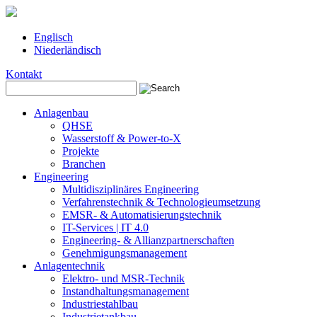
Englisch
Niederländisch
Kontakt
Anlagenbau
QHSE
Wasserstoff & Power-to-X
Projekte
Branchen
Engineering
Multidisziplinäres Engineering
Verfahrenstechnik & Technologieumsetzung
EMSR- & Automatisierungstechnik
IT-Services | IT 4.0
Engineering- & Allianzpartnerschaften
Genehmigungsmanagement
Anlagentechnik
Elektro- und MSR-Technik
Instandhaltungsmanagement
Industriestahlbau
Industrietankbau