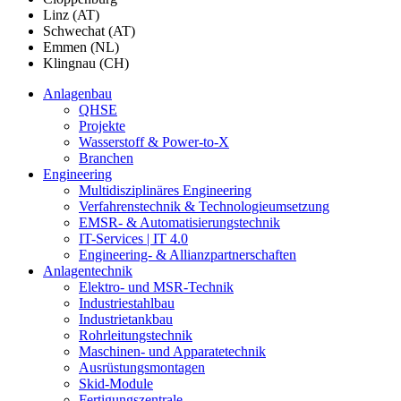
Linz (AT)
Schwechat (AT)
Emmen (NL)
Klingnau (CH)
Anlagenbau
QHSE
Projekte
Wasserstoff & Power-to-X
Branchen
Engineering
Multidisziplinäres Engineering
Verfahrenstechnik & Technologieumsetzung
EMSR- & Automatisierungstechnik
IT-Services | IT 4.0
Engineering- & Allianzpartnerschaften
Anlagentechnik
Elektro- und MSR-Technik
Industriestahlbau
Industrietankbau
Rohrleitungstechnik
Maschinen- und Apparatetechnik
Ausrüstungsmontagen
Skid-Module
Fertigungszentrale