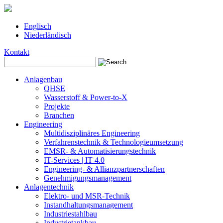
Englisch
Niederländisch
Kontakt
Anlagenbau
QHSE
Wasserstoff & Power-to-X
Projekte
Branchen
Engineering
Multidisziplinäres Engineering
Verfahrenstechnik & Technologieumsetzung
EMSR- & Automatisierungstechnik
IT-Services | IT 4.0
Engineering- & Allianzpartnerschaften
Genehmigungsmanagement
Anlagentechnik
Elektro- und MSR-Technik
Instandhaltungsmanagement
Industriestahlbau
Industrietankbau