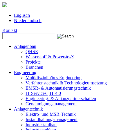
Englisch
Niederländisch
Kontakt
Anlagenbau
QHSE
Wasserstoff & Power-to-X
Projekte
Branchen
Engineering
Multidisziplinäres Engineering
Verfahrenstechnik & Technologieumsetzung
EMSR- & Automatisierungstechnik
IT-Services | IT 4.0
Engineering- & Allianzpartnerschaften
Genehmigungsmanagement
Anlagentechnik
Elektro- und MSR-Technik
Instandhaltungsmanagement
Industriestahlbau
Industrietankbau