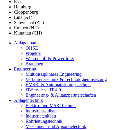
Essen
Hamburg
Cloppenburg
Linz (AT)
Schwechat (AT)
Emmen (NL)
Klingnau (CH)
Anlagenbau
QHSE
Projekte
Wasserstoff & Power-to-X
Branchen
Engineering
Multidisziplinäres Engineering
Verfahrenstechnik & Technologieumsetzung
EMSR- & Automatisierungstechnik
IT-Services | IT 4.0
Engineering- & Allianzpartnerschaften
Anlagentechnik
Elektro- und MSR-Technik
Industriestahlbau
Industrietankbau
Rohrleitungstechnik
Maschinen- und Apparatetechnik