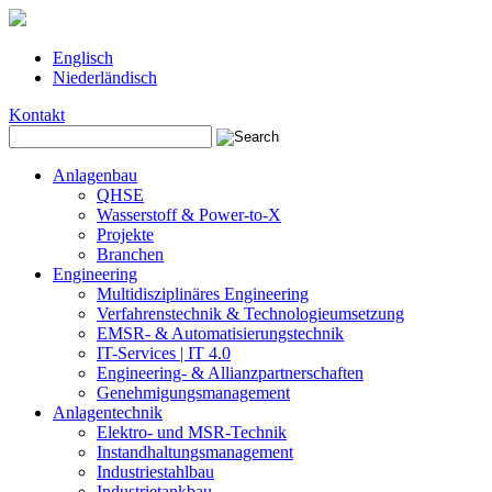
Englisch
Niederländisch
Kontakt
Anlagenbau
QHSE
Wasserstoff & Power-to-X
Projekte
Branchen
Engineering
Multidisziplinäres Engineering
Verfahrenstechnik & Technologieumsetzung
EMSR- & Automatisierungstechnik
IT-Services | IT 4.0
Engineering- & Allianzpartnerschaften
Genehmigungsmanagement
Anlagentechnik
Elektro- und MSR-Technik
Instandhaltungsmanagement
Industriestahlbau
Industrietankbau